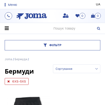
UA
Меню
0
0
О
ФІЛЬТР
Joma
/
Бермуди
/
Бермуди
Сортування
6XS-5XS