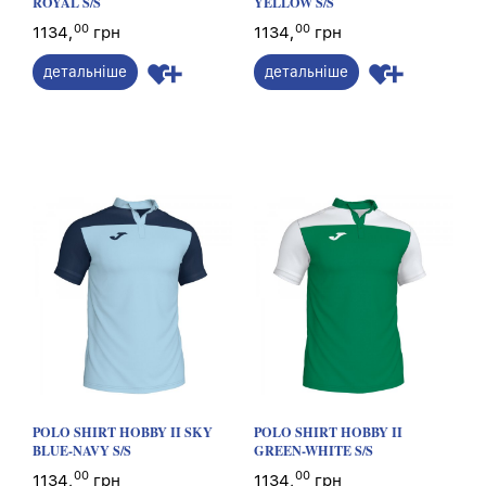
ROYAL S/S
YELLOW S/S
00
00
1134,
грн
1134,
грн
детальніше
детальніше
POLO SHIRT HOBBY II SKY
POLO SHIRT HOBBY II
BLUE-NAVY S/S
GREEN-WHITE S/S
00
00
1134,
грн
1134,
грн