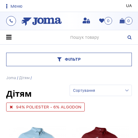
UA
Меню
0
0
О
ФІЛЬТР
Joma
/
Дітям
/
Дітям
Сортування
94% POLIESTER - 6% ALGODON