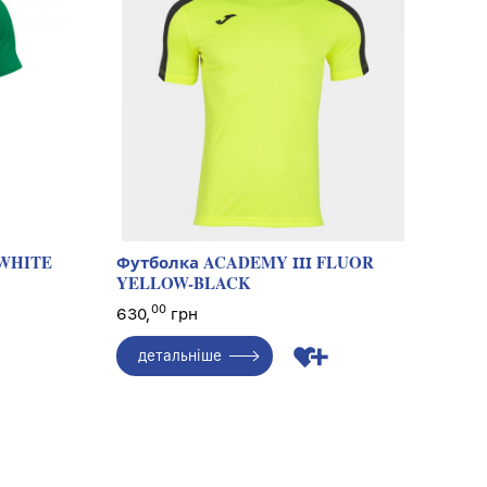
-WHITE
Футболка ACADEMY ІІІ FLUOR
YELLOW-BLACK
00
630,
грн
детальніше