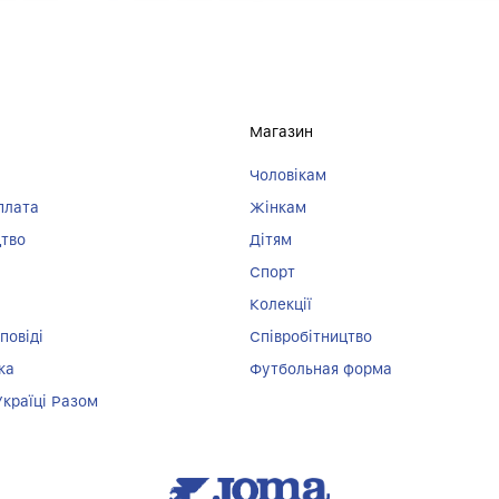
Магазин
Чоловікам
плата
Жінкам
цтво
Дітям
Спорт
Колекції
повіді
Співробітництво
ка
Футбольная форма
Україці Разом