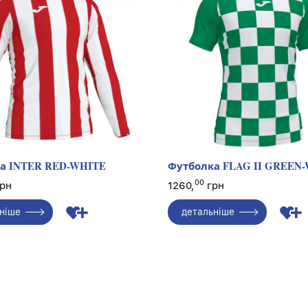
а INTER RED-WHITE
Футболка FLAG II GREEN
00
рн
1260,
грн
ніше
детальніше