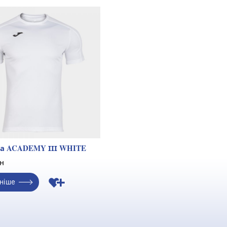
а ACADEMY ІІІ WHITE
н
ніше