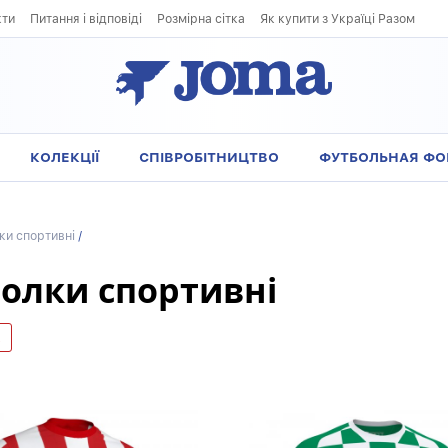
кти
Питання і відповіді
Розмірна сітка
Як купити з Україці Разом
КОЛЕКЦІЇ
СПІВРОБІТНИЦТВО
ФУТБОЛЬНАЯ Ф
ки спортивні
/
олки спортивні
L