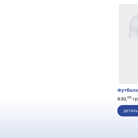
Футболк
00
630,
гр
деталь