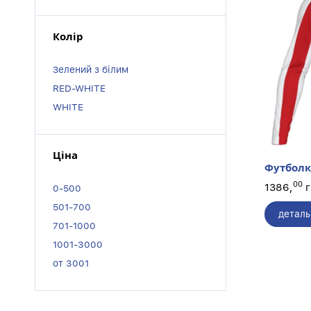
Колір
Зелений з білим
RED-WHITE
WHITE
Ціна
Футболк
00
1386,
г
0-500
501-700
деталь
701-1000
1001-3000
от 3001