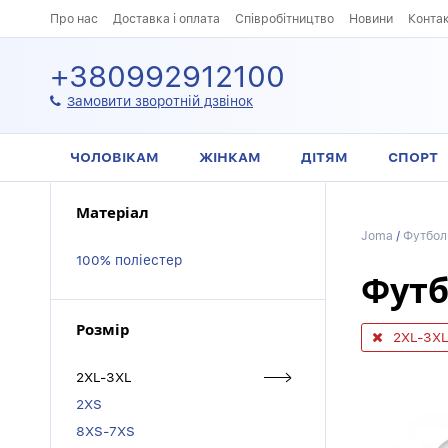
Про нас
Доставка і оплата
Співробітництво
Новини
Конта
+380992912100
Замовити зворотній дзвінок
ЧОЛОВІКАМ
ЖІНКАМ
ДІТЯМ
СПОРТ
Матеріал
Joma
/
Футбол
100% поліестер
Футб
Розмір
2XL-3X
2XL-3XL
2XS
8XS-7XS