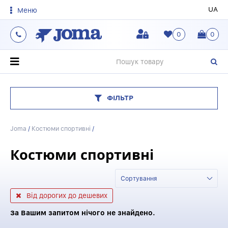
UA
Меню
0
0
О
ФІЛЬТР
Joma
/
Костюми спортивні
/
Костюми спортивні
Сортування
Від дорогих до дешевих
За Вашим запитом нічого не знайдено.