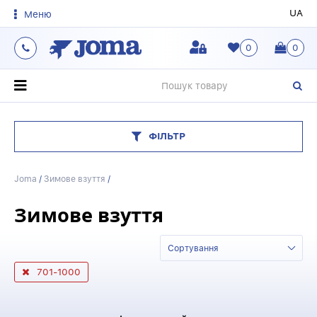
UA
Меню
0
0
О
ФІЛЬТР
Joma
/
Зимове взуття
/
Зимове взуття
Сортування
701-1000