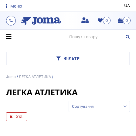
UA
Меню
0
0
О
ФІЛЬТР
Joma
/
ЛЕГКА АТЛЕТИКА
/
ЛЕГКА АТЛЕТИКА
Сортування
XXL