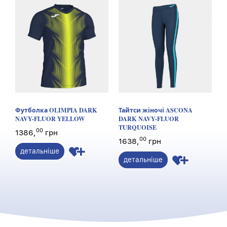
Футболка OLIMPIA DARK
Тайтси жіночі ASCONA
NAVY-FLUOR YELLOW
DARK NAVY-FLUOR
TURQUOISE
00
1386,
грн
00
1638,
грн
детальніше
детальніше