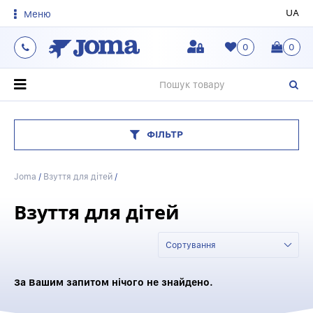
UA
Меню
0
0
О
ФІЛЬТР
Joma
/
Взуття для дітей
/
Взуття для дітей
Сортування
За Вашим запитом нічого не знайдено.