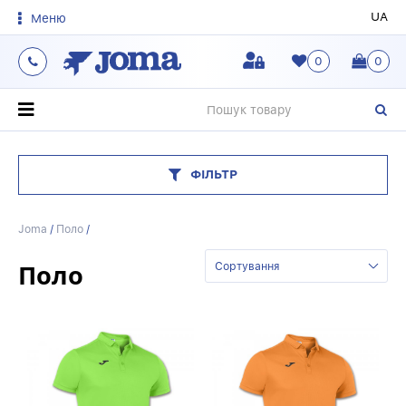
UA
Меню
0
0
О
ФІЛЬТР
Joma
/
Поло
/
Поло
Сортування