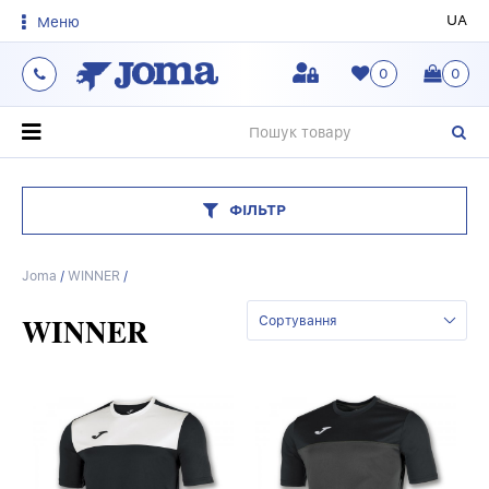
UA
Меню
0
0
О
ФІЛЬТР
Joma
/
WINNER
/
WINNER
Сортування