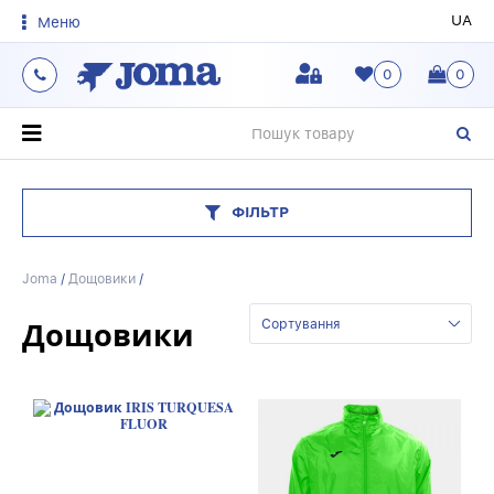
UA
Меню
0
0
О
ФІЛЬТР
Joma
/
Дощовики
/
Дощовики
Сортування