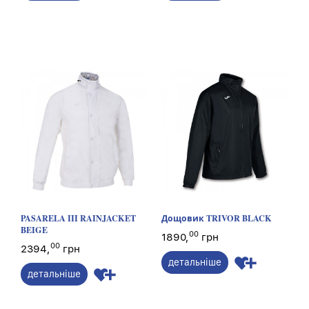
PASARELA III RAINJACKET
Дощовик TRIVOR BLACK
BEIGE
00
1890,
грн
00
2394,
грн
детальніше
детальніше