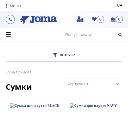
UA
Меню
0
0
О
ФІЛЬТР
Joma
/
Сумки
/
Сумки
Сортування