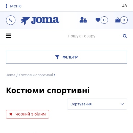
UA
Меню
0
0
О
ФІЛЬТР
Joma
/
Костюми спортивні
/
Костюми спортивні
Сортування
Чорний з білим