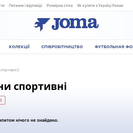
кти
Питання і відповіді
Розмірна сітка
Як купити з Україці Разом
КОЛЕКЦІЇ
СПІВРОБІТНИЦТВО
ФУТБОЛЬНАЯ Ф
спортивні
/
и спортивні
0
апитом нічого не знайдено.