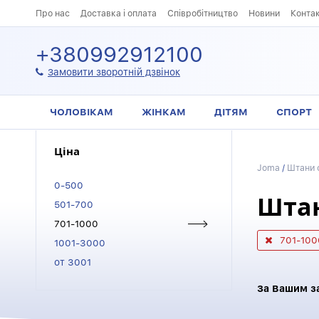
Про нас
Доставка і оплата
Співробітництво
Новини
Конта
+380992912100
Замовити зворотній дзвінок
ЧОЛОВІКАМ
ЖІНКАМ
ДІТЯМ
СПОРТ
Ціна
Joma
/
Штани 
0-500
Штан
501-700
701-1000
701-100
1001-3000
от 3001
За Вашим з