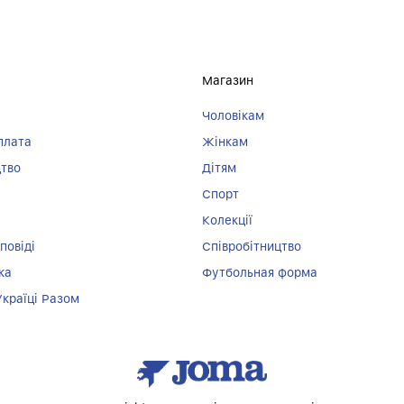
Магазин
Чоловікам
плата
Жінкам
цтво
Дітям
Спорт
Колекції
повіді
Співробітництво
ка
Футбольная форма
Україці Разом