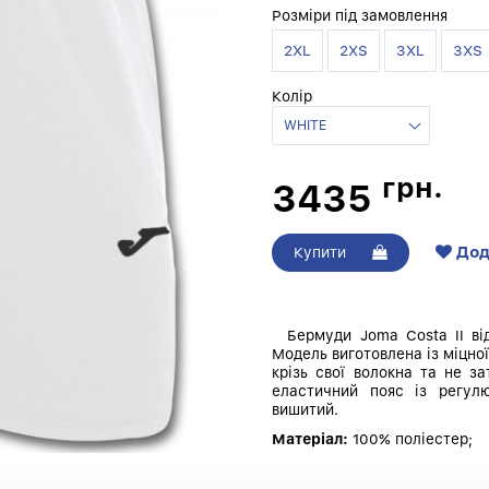
Розміри під замовлення
2XL
2XS
3XL
3XS
Колір
грн.
3435
Дод
Купити
Бермуди Joma Costa II відм
Модель виготовлена ​​із міцно
крізь свої волокна та не з
еластичний пояс із регул
вишитий.
Матеріал:
100% поліестер;