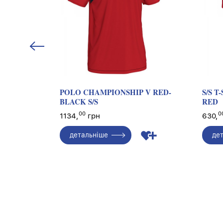
I FLUOR
POLO CHAMPIONSHIP V RED-
S/S T
BLACK S/S
RED
00
0
1134,
грн
630,
детальніше
де