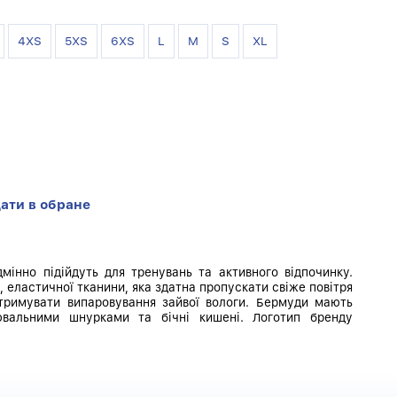
4XS
5XS
6XS
L
M
S
XL
ати в обране
інно підійдуть для тренувань та активного відпочинку.
ї, еластичної тканини, яка здатна пропускати свіже повітря
атримувати випаровування зайвої вологи. Бермуди мають
ювальними шнурками та бічні кишені. Логотип бренду