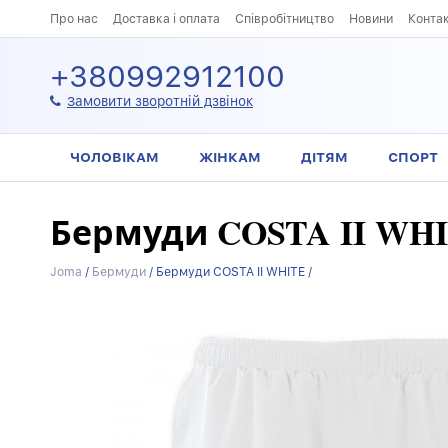
Про нас
Доставка і оплата
Співробітництво
Новини
Конта
+380992912100
Замовити зворотній дзвінок
ЧОЛОВІКАМ
ЖІНКАМ
ДІТЯМ
СПОРТ
Бермуди COSTA II WH
Joma
/
Бермуди
/
Бермуди COSTA II WHITE /