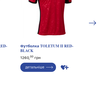
RED-
Футболка TOLETUM II RED-
JACKET C
BLACK
00
1134,
гр
00
1260,
грн
детальн
детальніше