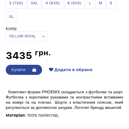
3 (7XS)
3XL
4 (6XS)
6 (5XS)
L
M
S
XL
Колір
грн.
3435
Додати в обране
Купити
Комплект форми PHOENIX складається з футболки та шорт.
Футболка з короткими рукавами та контрастними вставками
на комірі та на плечах. Шорти з еластичним поясом, який
регулюється за допомогою шнурка. Логотип бренду вишитий.
Матеріал:
100% поліестер;