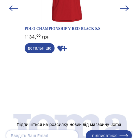
NGE
POLO CHAMPIONSHIP V RED-BLACK S/S
Поло HO
00
00
1134,
грн
1008,
детальніше
деталь
Підпишіться на розсилку новин від магазину Joma