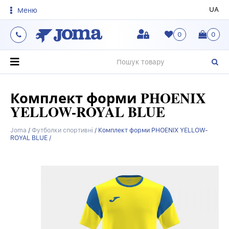
UA
Меню
0
0
О
Комплект форми PHOENIX
YELLOW-ROYAL BLUE
Joma
/
Футболки спортивні
/
Комплект форми PHOENIX YELLOW-
ROYAL BLUE /