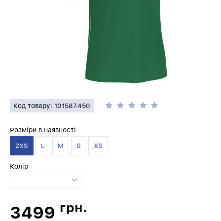
Код товару: 101587.450
Розміри в наявності
2XS
L
M
S
XS
Колір
грн.
3499