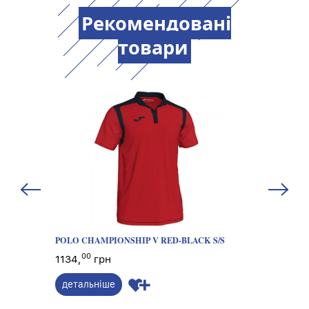
Рекомендовані
товари
NGE
POLO CHAMPIONSHIP V RED-BLACK S/S
T-SHIRT 
00
00
1134,
грн
882,
г
детальніше
деталь