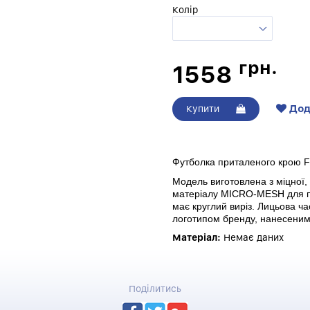
Колір
грн.
1558
Дод
Купити
Футболка приталеного крою FL
Модель виготовлена з міцної, е
матеріалу MICRO-MESH для по
має круглий виріз. Лицьова ч
логотипом бренду, нанесеним
Матеріал:
Немає даних
Поділитись