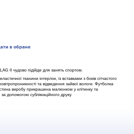
ати в обране
AG II чудово підійде для занять спортом.
ластичної тканини інтерлок, із вставками з боків сітчастого
вітропроникності та відведення зайвої вологи. Футболка
астина виробу прикрашена малюнком у клітинку та
 за допомогою сублімаційного друку.