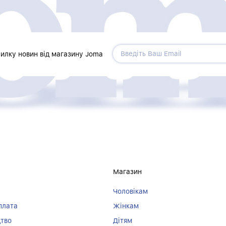
силку новин від магазину Joma
Магазин
Чоловікам
плата
Жінкам
цтво
Дітям