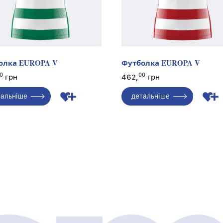
олка EUROPA V
Футболка EUROPA V
0
00
грн
462,
грн
тальніше
детальніше