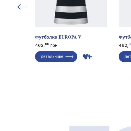
Футболка EUROPA V
Футб
00
0
462,
грн
462,
детальніше
де