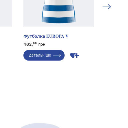
Футболка EUROPA V
Футболка
00
00
462,
грн
462,
грн
детальніше
детальн