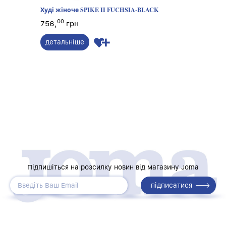
Худі жіноче SPIKE II FUCHSIA-BLACK
Футболк
ORANGE-
00
756,
грн
00
630,
г
детальніше
деталь
Підпишіться на розсилку новин від магазину Joma