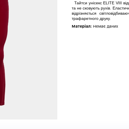
Тайтси унісекс ELITE VIII ві
та не сковують рухів. Еласти
відрізняється світловідби
трафаретного друку.
Матеріал:
Немає даних