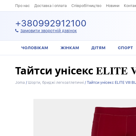
Про нас
Доставка і оплата
Співробітництво
Новини
Конта
+380992912100
Замовити зворотній дзвінок
ЧОЛОВІКАМ
ЖІНКАМ
ДІТЯМ
СПОРТ
Тайтси унісекс ELITE
Joma
/
Шорти, бриджі легкоатлетичні
/
Тайтси унісекс ELITE VIII 