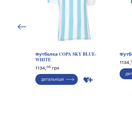
WHITE S/S
Футболка COPA SKY BLUE-
Футб
WHITE
1134,
00
1134,
грн
де
детальніше