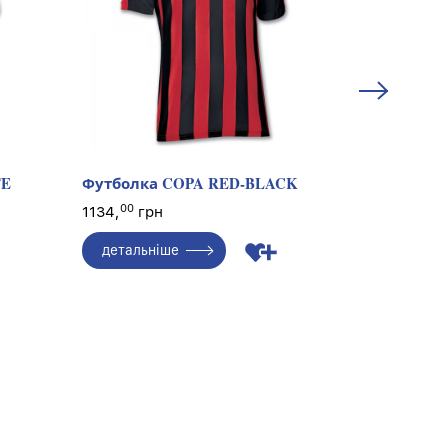
TE
Футболка COPA RED-BLACK
T-SHIRT C
00
00
1134,
грн
1134,
гр
детальніше
детальн