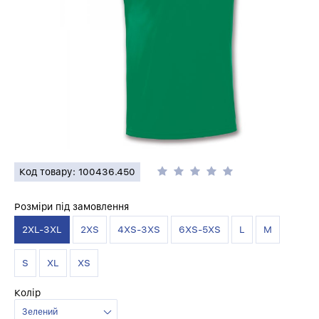
Код товару: 100436.450
Розміри під замовлення
2XL-3XL
2XS
4XS-3XS
6XS-5XS
L
M
S
XL
XS
Колір