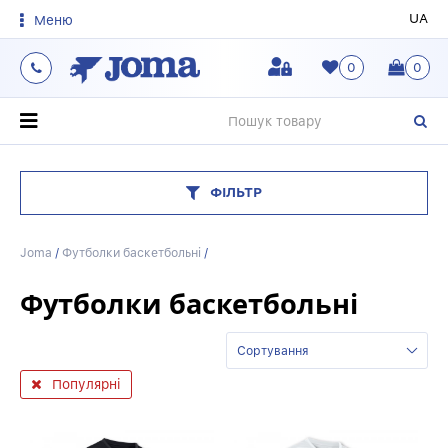
UA
Меню
0
0
О
ФІЛЬТР
Joma
/
Футболки баскетбольні
/
Футболки баскетбольні
Сортування
Популярні