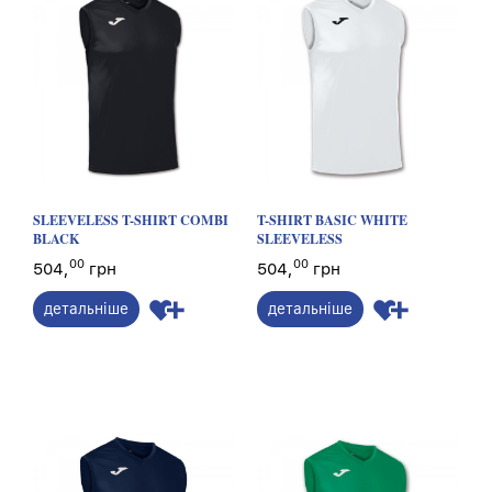
SLEEVELESS T-SHIRT COMBI
T-SHIRT BASIC WHITE
BLACK
SLEEVELESS
00
00
504,
грн
504,
грн
детальніше
детальніше